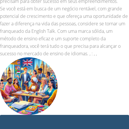
precisam para obter sucesso em seus empreendimentos.
Se você está em busca de um negócio rentável, com grande
potencial de crescimento e que ofereça uma oportunidade de
fazer a diferença na vida das pessoas, considere se tornar um
franqueado da English Talk. Com uma marca sólida, um
método de ensino eficaz e um suporte completo da
franqueadora, você terá tudo o que precisa para alcançar o
sucesso no mercado de ensino de idiomas. , : , ,
VÍDEO