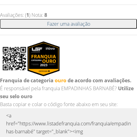
Avaliações: (
1
) Nota:
8
Fazer uma avaliação
Franquia de categoria
ouro
de acordo com avaliações.
É responsável pela franquia EMPADINHAS BARNABÉ?
Utilize
seu selo ouro
Basta copiar e colar o código fonte abaixo em seu site: