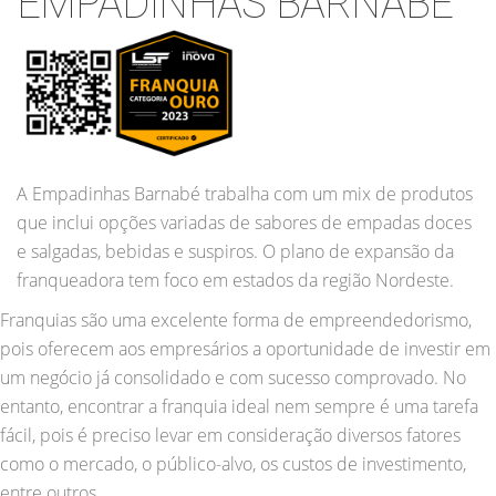
EMPADINHAS BARNABÉ
A Empadinhas Barnabé trabalha com um mix de produtos
que inclui opções variadas de sabores de empadas doces
e salgadas, bebidas e suspiros. O plano de expansão da
franqueadora tem foco em estados da região Nordeste.
Franquias são uma excelente forma de empreendedorismo,
pois oferecem aos empresários a oportunidade de investir em
um negócio já consolidado e com sucesso comprovado. No
entanto, encontrar a franquia ideal nem sempre é uma tarefa
fácil, pois é preciso levar em consideração diversos fatores
como o mercado, o público-alvo, os custos de investimento,
entre outros.