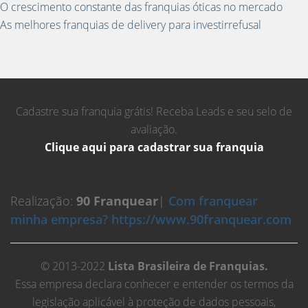
O crescimento constante das franquias óticas no mercado
As melhores franquias de delivery para investirrefusal
Cadastre sua franquia grátis! Receba Leads e seu selo de
avaliação.
Clique aqui para cadastrar sua franquia
Realização:
90 Franquear
|
Com franquear
minha empresa? https://www.90franquear.com
© 2013-2022
Lista Brasileira de Franquias.
Essa empresa declara conhecer e entender os termos da
legislação aplicável à proteção de dados pessoais,