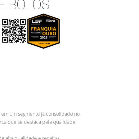
DE BOLOS
r em um segmento já consolidado no
arca que se destaca pela qualidade
e alta qualidade e receitas