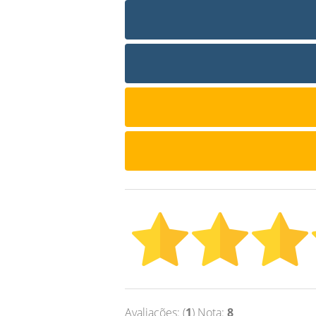
Avaliações: (
1
) Nota:
8