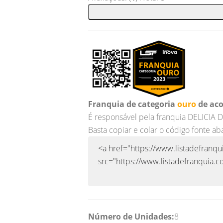
Franquia de categoria
ouro
de aco
É responsável pela franquia DELICI
Basta copiar e colar o código fonte ab
Número de Unidades:
8