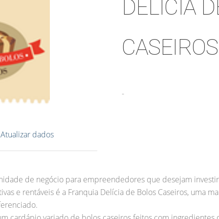
DELICIA 
CASEIROS
-
?
Atualizar dados
unidade de negócio para empreendedores que desejam investi
vas e rentáveis é a Franquia Delícia de Bolos Caseiros, uma m
ferenciado.
um cardápio variado de bolos caseiros feitos com ingredientes d