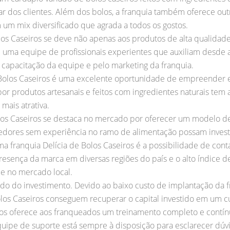
ar dos clientes. Além dos bolos, a franquia também oferece ou
 um mix diversificado que agrada a todos os gostos.
los Caseiros se deve não apenas aos produtos de alta qualida
uma equipe de profissionais experientes que auxiliam desde a
capacitação da equipe e pelo marketing da franquia.
de Bolos Caseiros é uma excelente oportunidade de empreend
r produtos artesanais e feitos com ingredientes naturais tem
mais atrativa.
olos Caseiros se destaca no mercado por oferecer um modelo de
ores sem experiência no ramo de alimentação possam investir
a franquia Delícia de Bolos Caseiros é a possibilidade de con
sença da marca em diversas regiões do país e o alto índice de
e no mercado local.
ido do investimento. Devido ao baixo custo de implantação da fr
olos Caseiros conseguem recuperar o capital investido em um 
iros oferece aos franqueados um treinamento completo e contín
ipe de suporte está sempre à disposição para esclarecer dúvi