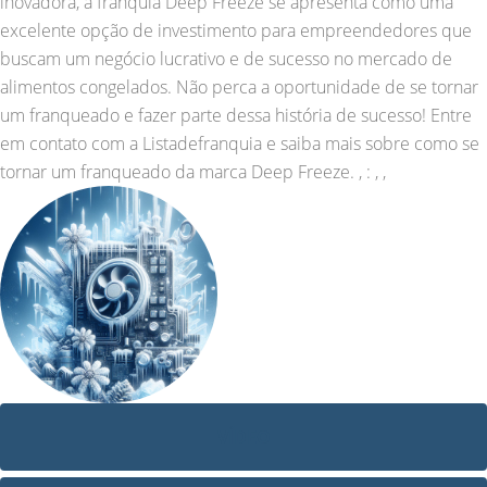
inovadora, a franquia Deep Freeze se apresenta como uma
excelente opção de investimento para empreendedores que
buscam um negócio lucrativo e de sucesso no mercado de
alimentos congelados. Não perca a oportunidade de se tornar
um franqueado e fazer parte dessa história de sucesso! Entre
em contato com a Listadefranquia e saiba mais sobre como se
tornar um franqueado da marca Deep Freeze. , : , ,
VÍDEO