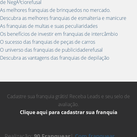
de NegÃ³ciorefusal
As melhores franquias de brinquedos no mercado.
Descubra as melhores franquias de esmalteria e manicure
As franquias de multas e suas peculiaridades
Os benefícios de investir em franquias de intercâmbio
O sucesso das franquias de peças de carros
O universo das franquias de publicidaderefusal
Descubra as vantagens das franquias de depilação
Cadastre sua franquia grátis! Receba Leads e seu selo de
avaliação.
Clique aqui para cadastrar sua franquia
Realização:
90 Franquear
|
Com franquear