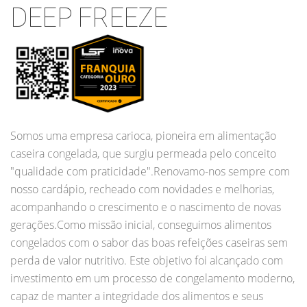
DEEP FREEZE
Somos uma empresa carioca, pioneira em alimentação
caseira congelada, que surgiu permeada pelo conceito
"qualidade com praticidade".Renovamo-nos sempre com
nosso cardápio, recheado com novidades e melhorias,
acompanhando o crescimento e o nascimento de novas
gerações.Como missão inicial, conseguimos alimentos
congelados com o sabor das boas refeições caseiras sem
perda de valor nutritivo. Este objetivo foi alcançado com
investimento em um processo de congelamento moderno,
capaz de manter a integridade dos alimentos e seus