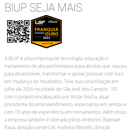
BIUP SEJA MAIS
A BiUP é uma empresa de tecnologia, educação e
treinamento de alta performance para adultos que nasceu
para desenvolver, transformar e apoiar pessoas com foco
em mudança de resultados. Teve sua consolidação em
julho de 2020 na cidade de São José dos Campos - SP,
com o projeto encabeçado por Victor Rocha, atual
presidente do empreendimento, especialista em vendas e
com 18 anos de experiência em treinamentos. Além disso,
a empresa também é liderada pelos diretores: Raphael
Paiva, direção comercial; Andreia Vittorelli, direção