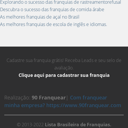
Explorando o sucesso das franquias de rastreamentorefusal
Descubra o sucesso das franquias de comida árabe
As melhores franquias de açaí no Brasil
As melhores franquias de escola de inglês e idiomas.
Cadastre sua franquia grátis! Receba Leads e seu selo de
avaliação.
Clique aqui para cadastrar sua franquia
Realização:
90 Franquear
|
Com franquear
minha empresa? https://www.90franquear.com
© 2013-2022
Lista Brasileira de Franquias.