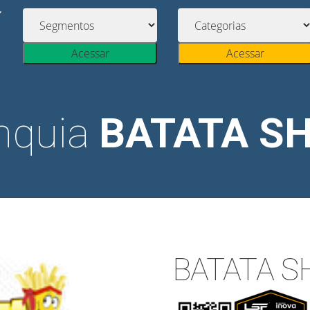
Acessar
Acessar
nquia
BATATA S
BATATA 