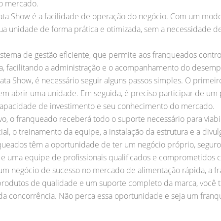
no mercado.
tata Show é a facilidade de operação do negócio. Com um model
a unidade de forma prática e otimizada, sem a necessidade d
stema de gestão eficiente, que permite aos franqueados contro
da, facilitando a administração e o acompanhamento do desem
ata Show, é necessário seguir alguns passos simples. O primeir
em abrir uma unidade. Em seguida, é preciso participar de um p
a capacidade de investimento e seu conhecimento do mercado.
o, o franqueado receberá todo o suporte necessário para viabil
al, o treinamento da equipe, a instalação da estrutura e a divu
queados têm a oportunidade de ter um negócio próprio, seguro
 uma equipe de profissionais qualificados e comprometidos 
m um negócio de sucesso no mercado de alimentação rápida, a fr
produtos de qualidade e um suporte completo da marca, você t
 da concorrência. Não perca essa oportunidade e seja um franq