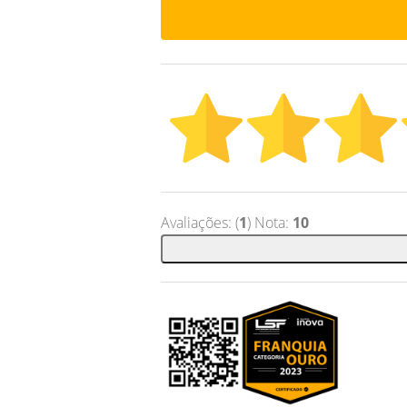
Avaliações: (
1
) Nota:
10