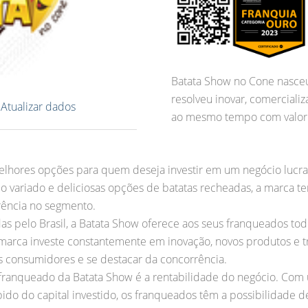
Batata Show no Cone nasce
resolveu inovar, comercial
?
Atualizar dados
ao mesmo tempo com valor 
elhores opções para quem deseja investir em um negócio lucr
 variado e deliciosas opções de batatas recheadas, a marca t
rência no segmento.
 pelo Brasil, a Batata Show oferece aos seus franqueados todo
a marca investe constantemente em inovação, novos produtos e
 consumidores e se destacar da concorrência.
ranqueado da Batata Show é a rentabilidade do negócio. Com u
ido do capital investido, os franqueados têm a possibilidade d