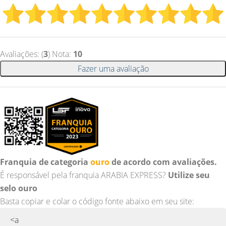
Avaliações: (
3
) Nota:
10
Fazer uma avaliação
Franquia de categoria
ouro
de acordo com avaliações.
É responsável pela franquia ARABIA EXPRESS?
Utilize seu
selo ouro
Basta copiar e colar o código fonte abaixo em seu site: