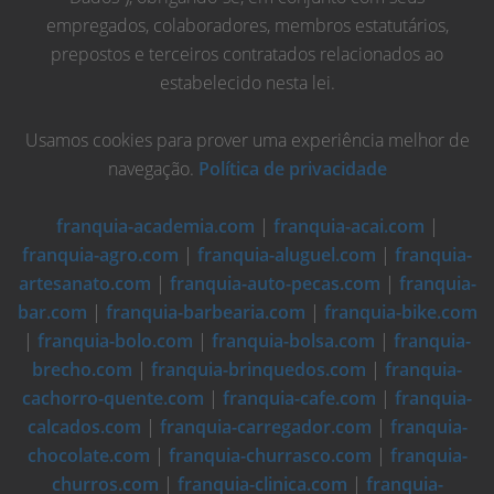
empregados, colaboradores, membros estatutários,
prepostos e terceiros contratados relacionados ao
estabelecido nesta lei.
Usamos cookies para prover uma experiência melhor de
navegação.
Política de privacidade
franquia-academia.com
|
franquia-acai.com
|
franquia-agro.com
|
franquia-aluguel.com
|
franquia-
artesanato.com
|
franquia-auto-pecas.com
|
franquia-
bar.com
|
franquia-barbearia.com
|
franquia-bike.com
|
franquia-bolo.com
|
franquia-bolsa.com
|
franquia-
brecho.com
|
franquia-brinquedos.com
|
franquia-
cachorro-quente.com
|
franquia-cafe.com
|
franquia-
calcados.com
|
franquia-carregador.com
|
franquia-
chocolate.com
|
franquia-churrasco.com
|
franquia-
churros.com
|
franquia-clinica.com
|
franquia-