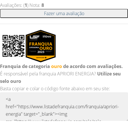
Avaliações: (
1
) Nota:
8
Fazer uma avaliação
Franquia de categoria
ouro
de acordo com avaliações.
É responsável pela franquia APRIORI ENERGIA?
Utilize seu
selo ouro
Basta copiar e colar o código fonte abaixo em seu site: