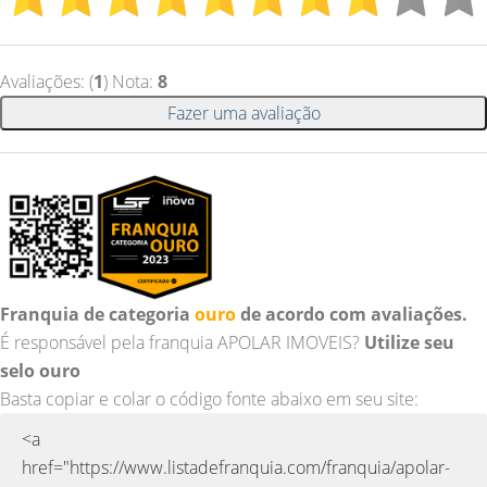
Avaliações: (
1
) Nota:
8
Fazer uma avaliação
Franquia de categoria
ouro
de acordo com avaliações.
É responsável pela franquia APOLAR IMOVEIS?
Utilize seu
selo ouro
Basta copiar e colar o código fonte abaixo em seu site: