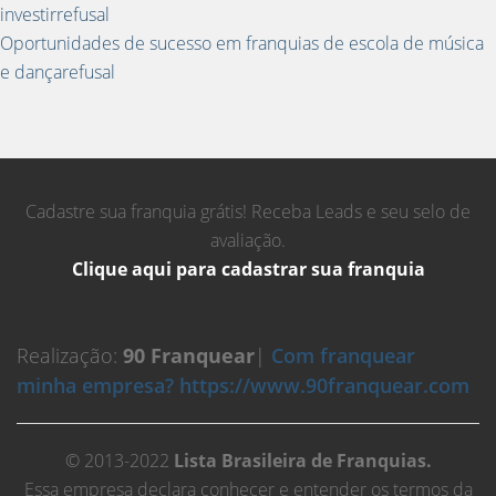
investirrefusal
Oportunidades de sucesso em franquias de escola de música
e dançarefusal
Cadastre sua franquia grátis! Receba Leads e seu selo de
avaliação.
Clique aqui para cadastrar sua franquia
Realização:
90 Franquear
|
Com franquear
minha empresa? https://www.90franquear.com
© 2013-2022
Lista Brasileira de Franquias.
Essa empresa declara conhecer e entender os termos da