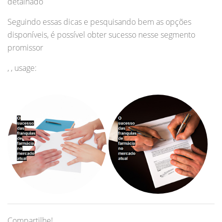
detalhado
Seguindo essas dicas e pesquisando bem as opções
disponíveis, é possível obter sucesso nesse segmento
promissor
, , usage:
Compartilhe!