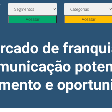
Acessar
Acessar
rcado de franqui
municação poten
imento e oportun