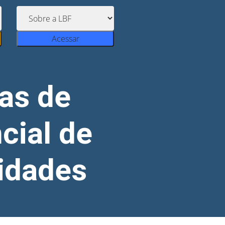
Acessar
as de
cial de
idades