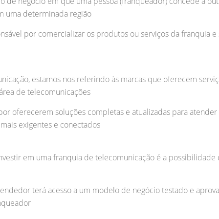
o de negócio em que uma pessoa (franqueador) concede a outra
em uma determinada região
nsável por comercializar os produtos ou serviços da franquia e 
nicação, estamos nos referindo às marcas que oferecem serviço
à área de telecomunicações
por oferecerem soluções completas e atualizadas para atender
 mais exigentes e conectados
nvestir em uma franquia de telecomunicação é a possibilidade
eendedor terá acesso a um modelo de negócio testado e aprova
anqueador