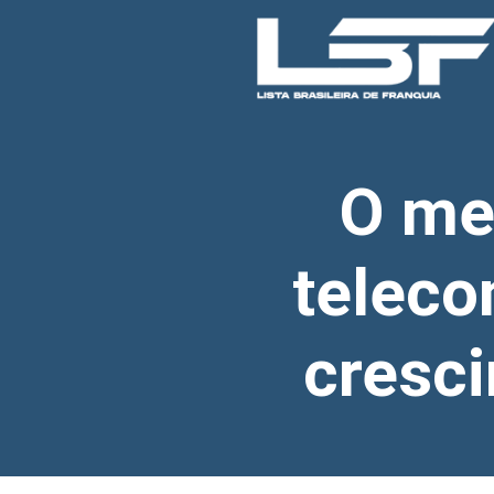
O me
teleco
cresc