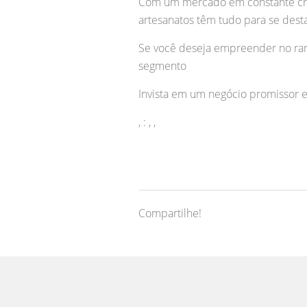
Com um mercado em constante cres
artesanatos têm tudo para se dest
Se você deseja empreender no ramo
segmento
Invista em um negócio promissor 
, : , ,
Compartilhe!