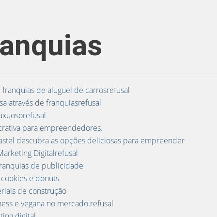
ranquias
ranquias de aluguel de carrosrefusal
 através de franquiasrefusal
uxuosorefusal
ucrativa para empreendedores.
pastel descubra as opções deliciosas para empreender
arketing Digitalrefusal
ranquias de publicidade
 cookies e donuts
eriais de construção
ness e vegana no mercado.refusal
ing digital