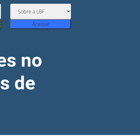
Acessar
es no
s de