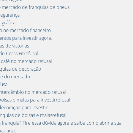
o mercado de franquias de pneus
segurança
 gráfica
to no mercado financeiro
ntos para investir agora.
s de vistorias
e Cross Fitrefusal
 café no mercado.refusal
anquias de decoração
ade do mercado
usal
intercâmbio no mercado.refusal
lsas e malas para investirrefusal
ecoração para investir
nquias de bolsas e malasrefusal
ranquia? Tire essa dúvida agora e saiba como abrir a sua
padarias