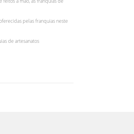
eitos à mão, as franquias de
ferecidas pelas franquias neste
ias de artesanatos