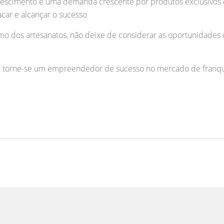
cimento e uma demanda crescente por produtos exclusivos e f
acar e alcançar o sucesso
 dos artesanatos, não deixe de considerar as oportunidades o
e torne-se um empreendedor de sucesso no mercado de franqu