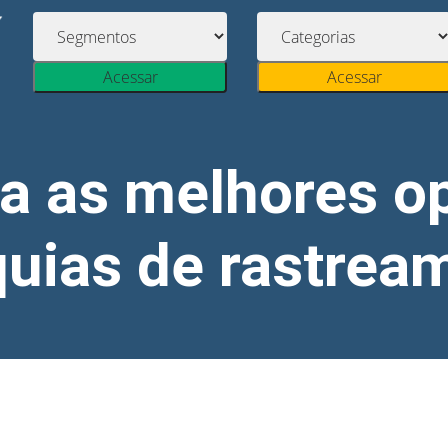
Acessar
Acessar
a as melhores o
quias de rastrea