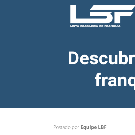
Descubr
fran
Postado por
Equipe LBF