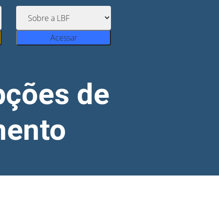
Acessar
pções de
mento