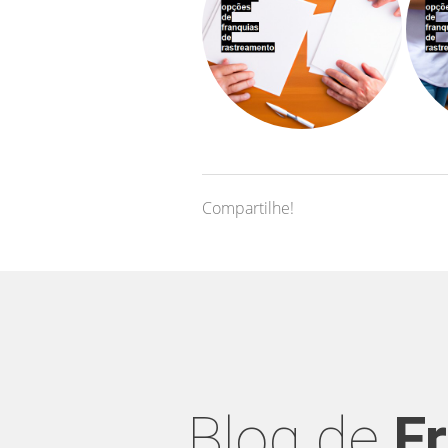
Compartilhe!
Blog de
F