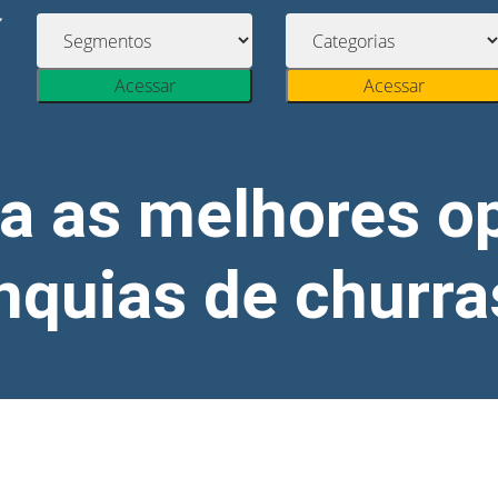
Acessar
Acessar
a as melhores o
nquias de churr