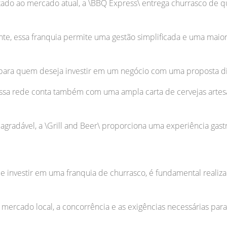
o ao mercado atual, a \BBQ Express\ entrega churrasco de q
te, essa franquia permite uma gestão simplificada e uma maior 
al para quem deseja investir em um negócio com uma proposta d
 essa rede conta também com uma ampla carta de cervejas artes
gradável, a \Grill and Beer\ proporciona uma experiência gas
 de investir em uma franquia de churrasco, é fundamental reali
o mercado local, a concorrência e as exigências necessárias par