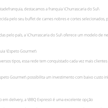
stadefranquia, destacamos a franquia \Churrascaria do Sul\
ecida pelo seu buffet de carnes nobres e cortes selecionados
s pelo país, a \Churrascaria do Sul\ oferece um modelo de neg
quia \Espeto Gourmet\
versos tipos, essa rede tem conquistado cada vez mais clientes
peto Gourmet\ possibilita um investimento com baixo custo ini
o em delivery, a \BBQ Express\ é uma excelente opção