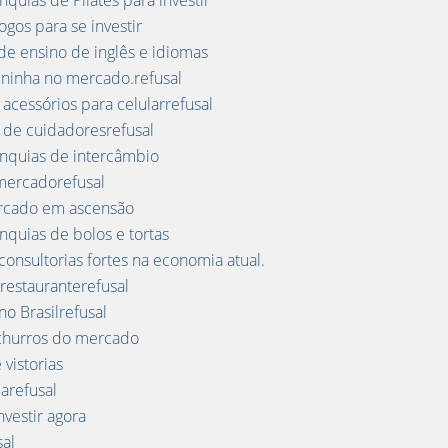
uias de Pilates para investir
gos para se investir
de ensino de inglês e idiomas
ininha no mercado.refusal
acessórios para celularrefusal
 de cuidadoresrefusal
nquias de intercâmbio
 mercadorefusal
ercado em ascensão
quias de bolos e tortas
consultorias fortes na economia atual.
restauranterefusal
o Brasilrefusal
 churros do mercado
vistorias
arefusal
nvestir agora
sal