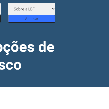
Acessar
pções de
asco