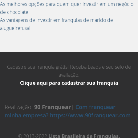
As melhores opções para quem quer investir em um negócio
de chocolate
As vantagens de investir em franquias de marido de
aluguelrefusal
Cadastre sua franquia grátis! Receba Leads e seu selo de
avaliação.
Clique aqui para cadastrar sua franquia
Realização:
90 Franquear
|
Com franquear
minha empresa? https://www.90franquear.com
© 2013-2022
Lista Brasileira de Franquias.