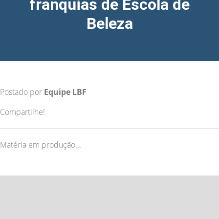
franquias de Escola de
Beleza
Postado por
Equipe LBF
Compartilhe!
Matéria em produção...