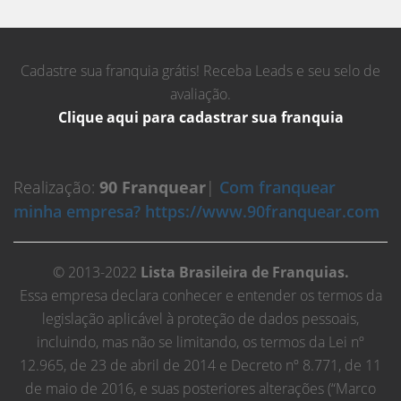
Cadastre sua franquia grátis! Receba Leads e seu selo de
avaliação.
Clique aqui para cadastrar sua franquia
Realização:
90 Franquear
|
Com franquear
minha empresa? https://www.90franquear.com
© 2013-2022
Lista Brasileira de Franquias.
Essa empresa declara conhecer e entender os termos da
legislação aplicável à proteção de dados pessoais,
incluindo, mas não se limitando, os termos da Lei nº
12.965, de 23 de abril de 2014 e Decreto nº 8.771, de 11
de maio de 2016, e suas posteriores alterações (“Marco