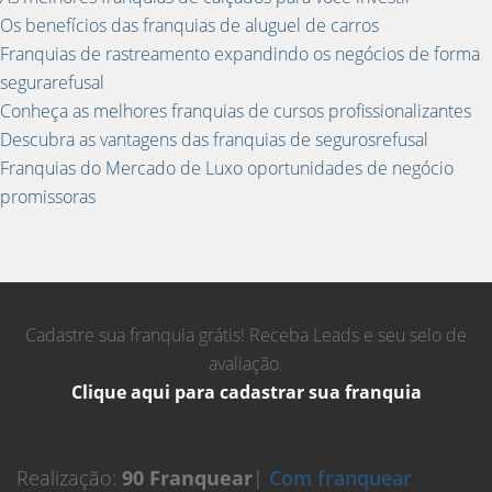
Os benefícios das franquias de aluguel de carros
Franquias de rastreamento expandindo os negócios de forma
segurarefusal
Conheça as melhores franquias de cursos profissionalizantes
Descubra as vantagens das franquias de segurosrefusal
Franquias do Mercado de Luxo oportunidades de negócio
promissoras
Cadastre sua franquia grátis! Receba Leads e seu selo de
avaliação.
Clique aqui para cadastrar sua franquia
Realização:
90 Franquear
|
Com franquear